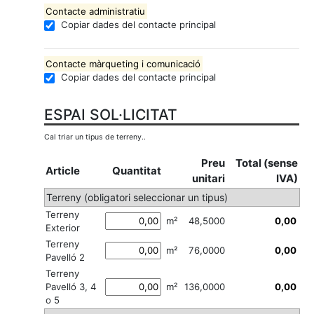
Contacte administratiu
Copiar dades del contacte principal
Contacte màrqueting i comunicació
Copiar dades del contacte principal
ESPAI SOL·LICITAT
Cal triar un tipus de terreny..
Preu
Total (sense
Article
Quantitat
unitari
IVA)
Terreny (obligatori seleccionar un tipus)
Terreny
m²
48,5000
Exterior
Terreny
m²
76,0000
Pavelló 2
Terreny
Pavelló 3, 4
m²
136,0000
o 5