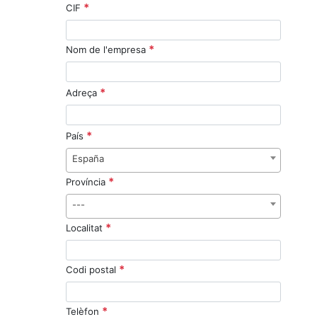
*
CIF
*
Nom de l'empresa
*
Adreça
*
País
España
*
Província
---
*
Localitat
*
Codi postal
*
Telèfon