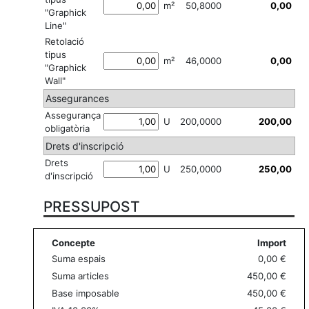
m²
50,8000
"Graphick
Line"
Retolació
tipus
m²
46,0000
"Graphick
Wall"
Assegurances
Assegurança
U
200,0000
obligatòria
Drets d'inscripció
Drets
U
250,0000
d'inscripció
PRESSUPOST
Concepte
Import
Suma espais
0,00 €
Suma articles
450,00 €
Base imposable
450,00 €