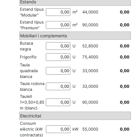
Estands
Estand tipus
m²
44,0000
"Modular"
Estand tipus
m²
90,0000
"Premium"
Mobiliari i complements
Butaca
U
52,8500
negra
Frigorífic
U
75,4000
Taula
quadrada
U
33,0000
blanca
Taula rodona
U
33,0000
blanca
Taulell
1×0,50×0,85
U
90,0000
m (blanc)
Electricitat
Consum
elèctric (kW
kW
55,0000
contractats)